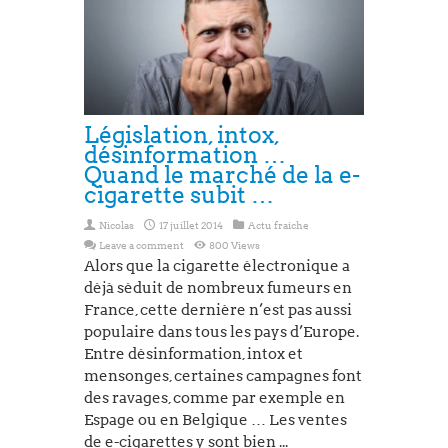
e-cigarette
Législation, intox,
désinformation …
Quand le marché de la e-
cigarette subit …
Nicolas
17 juillet 2014
Actu fraiche
Leave a comment
800 Views
Alors que la cigarette électronique a
déjà séduit de nombreux fumeurs en
France, cette dernière n’est pas aussi
populaire dans tous les pays d’Europe.
Entre désinformation, intox et
mensonges, certaines campagnes font
des ravages, comme par exemple en
Espage ou en Belgique … Les ventes
de e-cigarettes y sont bien ...