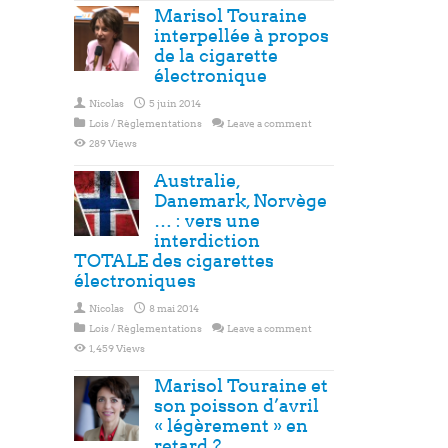
Marisol Touraine
interpellée à propos
de la cigarette
électronique
Nicolas
5 juin 2014
Lois / Règlementations
Leave a comment
289 Views
Australie,
Danemark, Norvège
… : vers une
interdiction
TOTALE des cigarettes
électroniques
Nicolas
8 mai 2014
Lois / Règlementations
Leave a comment
1,459 Views
Marisol Touraine et
son poisson d’avril
« légèrement » en
retard ?