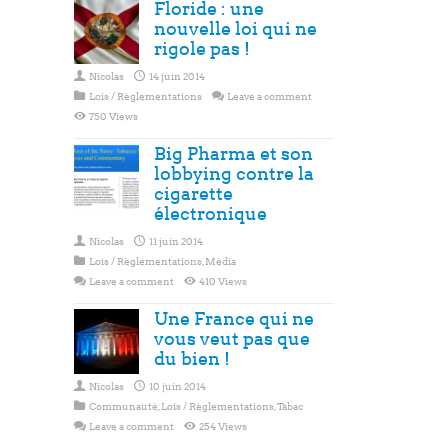
Floride : une
nouvelle loi qui ne
rigole pas !
Nicolas
14 juin 2014
Lois / Règlementations
Leave a comment
750 Views
Big Pharma et son
lobbying contre la
cigarette
électronique
Nicolas
11 juin 2014
Lois / Règlementations
,
Média
Leave a comment
410 Views
Une France qui ne
vous veut pas que
du bien !
Nicolas
10 juin 2014
Communauté
,
Lois / Règlementations
,
Tabac
Leave a comment
254 Views