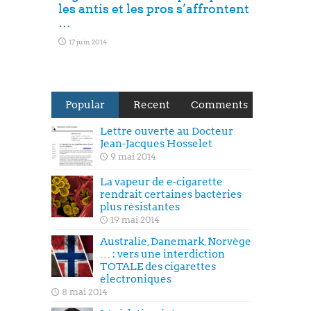
les antis et les pros s’affrontent
…
17 juin 2014
Popular
Recent
Comments
Lettre ouverte au Docteur
Jean-Jacques Hosselet
9 mai 2014
La vapeur de e-cigarette
rendrait certaines bactéries
plus résistantes
19 mai 2014
Australie, Danemark, Norvège
… : vers une interdiction
TOTALE des cigarettes
électroniques
8 mai 2014