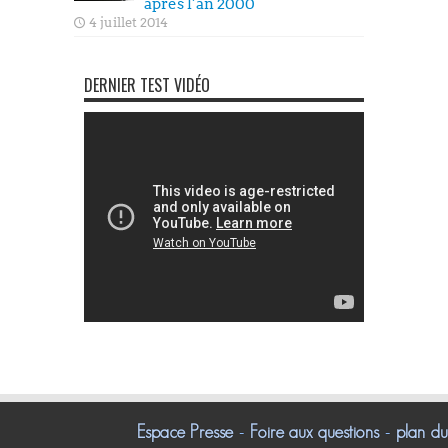
après l’an 2000
4 juillet 2014
DERNIER TEST VIDÉO
Espace Presse
Foire aux questions
plan du 
-
-