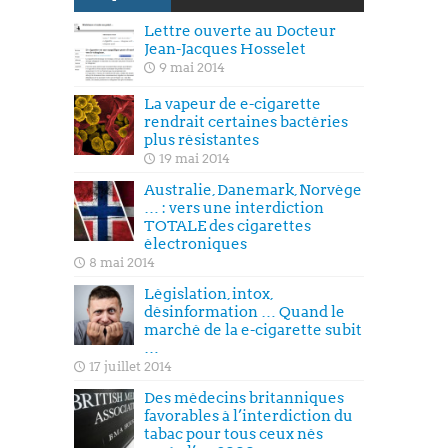
Lettre ouverte au Docteur
Jean-Jacques Hosselet
9 mai 2014
La vapeur de e-cigarette
rendrait certaines bactéries
plus résistantes
19 mai 2014
Australie, Danemark, Norvège
… : vers une interdiction
TOTALE des cigarettes
électroniques
8 mai 2014
Législation, intox,
désinformation … Quand le
marché de la e-cigarette subit
…
17 juillet 2014
Des médecins britanniques
favorables à l’interdiction du
tabac pour tous ceux nés