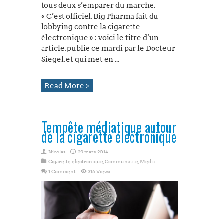
tous deux s’emparer du marché.
« C’est officiel, Big Pharma fait du
lobbying contre la cigarette
électronique » : voici le titre d’un
article, publié ce mardi par le Docteur
Siegel, et qui met en ...
Read More »
Tempête médiatique autour
de la cigarette électronique
Nicolas
29 mars 2014
Cigarette électronique
,
Communauté
,
Média
1 Comment
316 Views