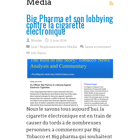
Média
Big Pharma et son lobbying
e-cigarette
contre la cigarette
électronique
Nicolas
11 juin 2014
Lois / Règlementations
,
Média
Leave a comment
410 Views
Nous le savons tous aujourd’hui, la
cigarette électronique est en train de
causer du tords à de nombreuses
personnes, à commencer par Big
Tobacco et Big pharma qui souhaitent