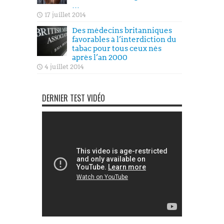
…
17 juillet 2014
Des médecins britanniques
favorables à l’interdiction du
tabac pour tous ceux nés
après l’an 2000
4 juillet 2014
DERNIER TEST VIDÉO