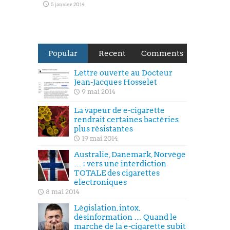
5 janvier 2014
Popular
Recent
Comments
Lettre ouverte au Docteur
Jean-Jacques Hosselet
9 mai 2014
La vapeur de e-cigarette
rendrait certaines bactéries
plus résistantes
19 mai 2014
Australie, Danemark, Norvège
… : vers une interdiction
TOTALE des cigarettes
électroniques
8 mai 2014
Législation, intox,
désinformation … Quand le
marché de la e-cigarette subit