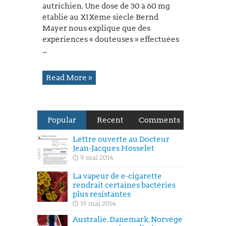
autrichien. Une dose de 30 à 60 mg
établie au XIXème siècle Bernd
Mayer nous explique que des
expériences « douteuses » effectuées
...
Read More »
Popular
Recent
Comments
Lettre ouverte au Docteur
Jean-Jacques Hosselet
9 mai 2014
La vapeur de e-cigarette
rendrait certaines bactéries
plus résistantes
19 mai 2014
Australie, Danemark, Norvège