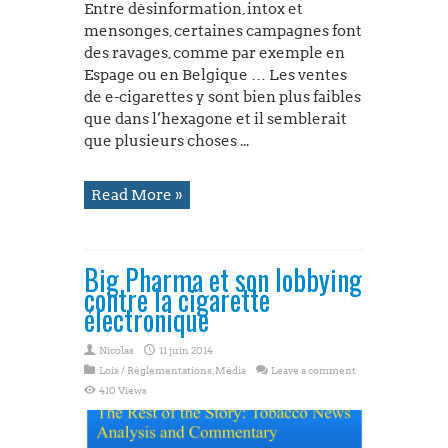
Entre désinformation, intox et
mensonges, certaines campagnes font
des ravages, comme par exemple en
Espage ou en Belgique … Les ventes
de e-cigarettes y sont bien plus faibles
que dans l’hexagone et il semblerait
que plusieurs choses ...
Read More »
Big Pharma et son lobbying
contre la cigarette
électronique
Nicolas
11 juin 2014
Lois / Règlementations
,
Média
Leave a comment
410 Views