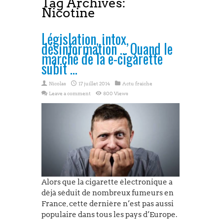
Tag Archives:
Nicotine
e-cigarette
Législation, intox,
désinformation … Quand le
marché de la e-cigarette
subit …
Nicolas
17 juillet 2014
Actu fraiche
Leave a comment
800 Views
Alors que la cigarette électronique a
déjà séduit de nombreux fumeurs en
France, cette dernière n’est pas aussi
populaire dans tous les pays d’Europe.